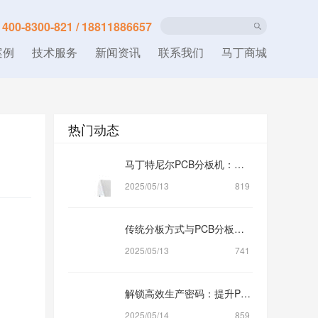
：
400-8300-821 / 18811886657
案例
技术服务
新闻资讯
联系我们
马丁商城
热门动态
马丁特尼尔PCB分板机：微米级误差控制，铸就电路板品质传奇
2025/05/13
819
传统分板方式与PCB分板机：效率与质量的较量
2025/05/13
741
解锁高效生产密码：提升PCB分板机设备稳定性与效率
2025/05/14
859